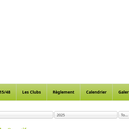
15/48
Les Clubs
Règlement
Calendrier
Galer
2025
Tout