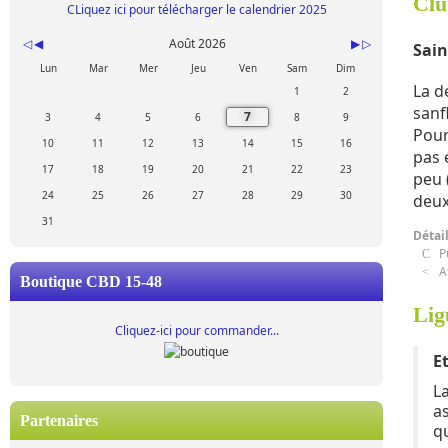
Clu
CLiquez ici pour télécharger le calendrier 2025
Août 2026
Sain
Lun
Mar
Mer
Jeu
Ven
Sam
Dim
La d
1
2
sanf
7
3
4
5
6
8
9
Pour
10
11
12
13
14
15
16
pas 
17
18
19
20
21
22
23
peu 
24
25
26
27
28
29
30
deux
31
Détai
P
A
Boutique CBD 15-48
Lig
Cliquez-ici pour commander...
E
L
a
Partenaires
q