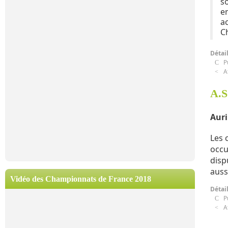
s
e
a
Ch
Détai
P
A
A.S
Auri
Les 
occu
disp
auss
Vidéo des Championnats de France 2018
Détai
P
A