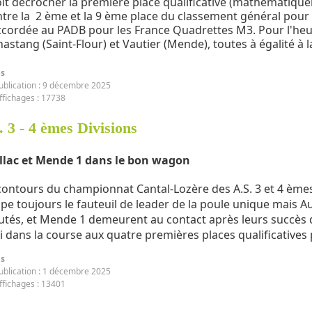
oit décrocher la première place qualificative (mathématiquem
ntre la 2 ème et la 9 ème place du classement général pour ê
ccordée au PADB pour les France Quadrettes M3. Pour l'heur
astang (Saint-Flour) et Vautier (Mende), toutes à égalité à 
ls
ublication : 9 décembre 2025
ffichages : 17738
. 3 - 4 èmes Divisions
llac et Mende 1 dans le bon wagon
contours du championnat Cantal-Lozère des A.S. 3 et 4 èmes D
pe toujours le fauteuil de leader de la poule unique mais Au
utés, et Mende 1 demeurent au contact après leurs succès
i dans la course aux quatre premières places qualificatives 
ls
ublication : 1 décembre 2025
ffichages : 13401