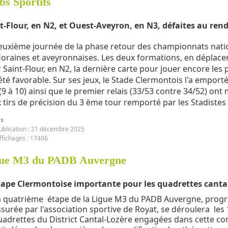
bs Sportifs
t-Flour, en N2, et Ouest-Aveyron, en N3, défaites au ren
euxième journée de la phase retour des championnats natio
loraines et aveyronnaises. Les deux formations, en déplac
 Saint-Flour, en N2, la dernière carte pour jouer encore les 
été favorable. Sur ses jeux, le Stade Clermontois l'a emporté 
(9 à 10) ainsi que le premier relais (33/53 contre 34/52) ont
 tirs de précision du 3 ème tour remporté par les Stadistes 
ls
ublication : 21 décembre 2025
ffichages : 17406
ue M3 du PADB Auvergne
tape Clermontoise importante pour les quadrettes canta
a quatrième étape de la Ligue M3 du PADB Auvergne, prog
ssurée par l'association sportive de Royat, se déroulera les
uadrettes du District Cantal-Lozère engagées dans cette comp